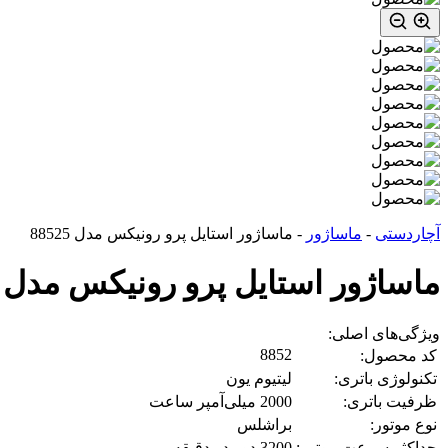
آچاردستی
-
ماساژور
-
ماساژور استایل پرو رونیکس مدل 88525
ماساژور استایل پرو رونیکس مدل 88525
ویژگی‌های اصلی:
8852
کد محصول:
تکنولوژی باتری:
لیتیوم یون
ظرفیت باتری:
2000 میلی‌آمپر ساعت
نوع موتور:
براشلس
حداکثر سرعت موتور:
3200 دور در دقیقه