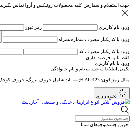
جهت استعلام و سفارش کلیه محصولات رونیکس و آروا تماس بگیرید
ورود
نام کاربری
رمزعبور
ورود با کد یکبار مصرف
شماره همراه
ورود با کد یکبار مصرف
کد
فقط
ثانیه فرصت داری
ورود با نام کاربری
تکمیل اطلاعات حساب
نام و نام خانوادگی
مثال رمز قوی:
Abc123!@
— باید شامل حروف بزرگ، حروف کوچک و عدد باشد و حد
ذخیره و ورود
آخرین جست‌وجوهای شما