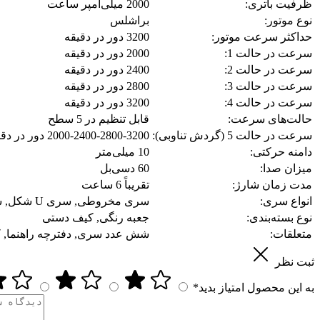
ظرفیت باتری:
2000 میلی‌آمپر ساعت
نوع موتور:
براشلس
حداکثر سرعت موتور:
3200 دور در دقیقه
سرعت در حالت 1:
2000 دور در دقیقه
سرعت در حالت 2:
2400 دور در دقیقه
سرعت در حالت 3:
2800 دور در دقیقه
سرعت در حالت 4:
3200 دور در دقیقه
حالت‌های سرعت:
قابل تنظیم در 5 سطح
سرعت در حالت 5 (گردش تناوبی):
2000-2400-2800-3200 دور در دقیقه
دامنه حرکتی:
10 میلی‌متر
میزان صدا:
60 دسی‌بل
مدت زمان شارژ:
تقریباً 6 ساعت
انواع سری:
سری مخروطی, سری U شکل, سری تخت, سری بالشتکی هوا, سری فشنگی, سری کروی سیلیکونی
نوع بسته‌بندی:
جعبه رنگی, کیف دستی
متعلقات:
شش عدد سری, دفترچه راهنما, کابل 
ثبت نظر
به این محصول امتیاز بدید*