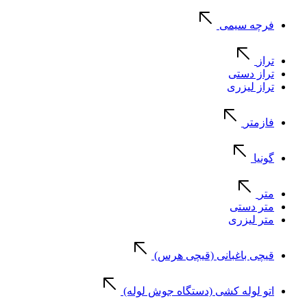
فرچه سیمی
تراز
تراز دستی
تراز لیزری
فازمتر
گونیا
متر
متر دستی
متر لیزری
قیچی باغبانی (قیچی هرس)
اتو لوله کشی (دستگاه جوش لوله)