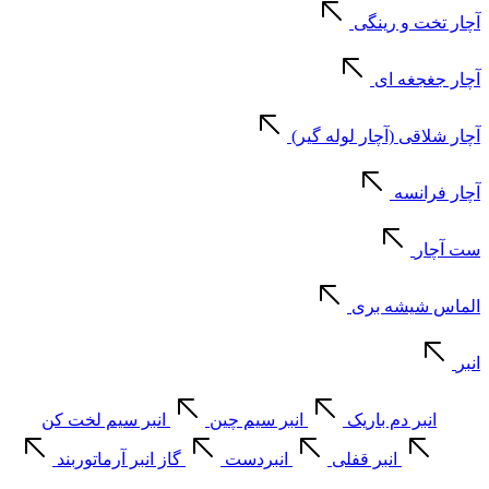
آچار تخت و رینگی
آچار جغجغه ای
آچار شلاقی (آچار لوله گیر)
آچار فرانسه
ست آچار
الماس شیشه بری
انبر
انبر دم باریک
انبر سیم چین
انبر سیم لخت کن
انبر قفلی
انبردست
گاز انبر آرماتوربند