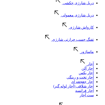
دریل شارژی چکشی
دریل شارژی معمولی
کارواش شارژی
تفنگ چسب حرارتی شارژی
ماساژور
آچار
آچار آلن
آچار بکس
آچار تخت و رینگی
آچار جغجغه ای
آچار شلاقی (آچار لوله گیر)
آچار فرانسه
ست آچار