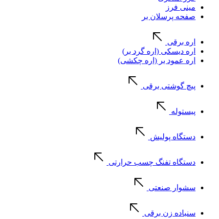
مینی فرز
صفحه پرسلان بر
اره برقی
اره دیسکی (اره گرد بر)
اره عمود بر (اره چکشی)
پیچ گوشتی برقی
پیستوله
دستگاه پولیش
دستگاه تفنگ چسب حرارتی
سشوار صنعتی
سنباده زن برقی