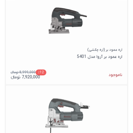
اره عمود بر (اره چکشی)
اره عمود بر آروا مدل 5401
8,999,000 تومانء
٪12
ناموجود
7,920,000 تومانء