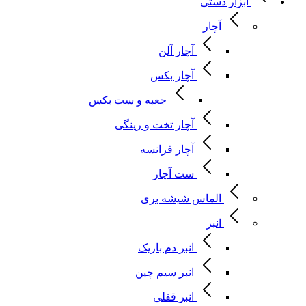
ابزار دستی
آچار
آچار آلن
آچار بکس
جعبه و ست بکس
آچار تخت و رینگی
آچار فرانسه
ست آچار
الماس شیشه بری
انبر
انبر دم باریک
انبر سیم چین
انبر قفلی