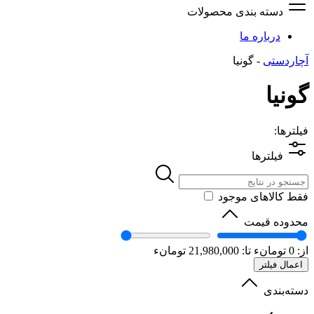
دسته بندی محصولات
درباره ما
آچاردستی
-
گونیا
گونیا
فیلترها:
فیلترها
فقط کالاهای موجود
محدوده قیمت
از:
0
تومانء
تا:
21,980,000
تومانء
اعمال فیلتر
دسته‌بندی