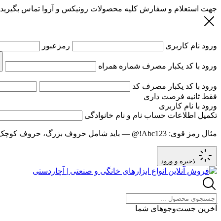
جهت استعلام و سفارش کلیه محصولات رونیکس و آروا تماس بگیرید
ورود
نام کاربری
رمزعبور
ورود با کد یکبار مصرف
شماره همراه
ورود با کد یکبار مصرف
کد
فقط
ثانیه فرصت داری
ورود با نام کاربری
تکمیل اطلاعات حساب
نام و نام خانوادگی
مثال رمز قوی:
Abc123!@
— باید شامل حروف بزرگ، حروف کوچک و عدد باشد و حد
ذخیره و ورود
آخرین جست‌وجوهای شما