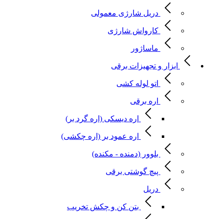
دریل شارژی معمولی
کارواش شارژی
ماساژور
ابزار و تجهیزات برقی
اتو لوله کشی
اره برقی
اره دیسکی (اره گرد بر)
اره عمود بر (اره چکشی)
بلوور (دمنده - مکنده)
پیچ گوشتی برقی
دریل
بتن کن و چکش تخریب