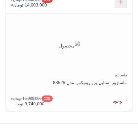
14,603,000 تومانء
ماساژور
ماساژور استایل پرو رونیکس مدل 88525
15,980,000 تومانء
٪39
ناموجود
9,740,000 تومانء