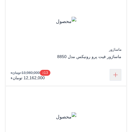
ماساژور
ماساژور فیت پرو رونیکس مدل 8850
13,980,000 تومانء
٪13
12,162,000 تومانء