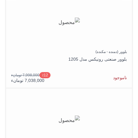
بلوور (دمنده - مکنده)
بلوور صنعتی رونیکس مدل 1205
7,998,000 تومانء
٪12
ناموجود
7,038,000 تومانء