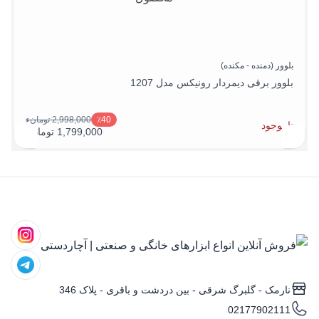
بلوور (دمنده - مکنده)
بلوور برقی دیمردار رونیکس مدل 1207
2,998,000 تومانء
٪40
ناموجود
1,799,000 تومانء
نارمک - گلبرگ شرقی - بین دردشت و باقری - پلاک 346
02177902111