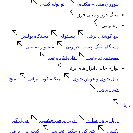
بلوور (دمنده – مکنده)
اتو لوله کشی
سنگ فرز و مینی فرز
اره برقی
پیچ گوشتی برقی
پیستوله
دستگاه پولیش
دستگاه تفنگ چسب حرارتی
سشوار صنعتی
سنباده زن برقی
کارواش برقی
لوازم جانبی ابزار های برقی
مبل شوی و فرش شوی
منگنه کوب برقی
میخ
کوب برقی
دریل
دریل برقی ساده
دریل برقی چکشی
دریل گیر
بکسی
بتن کن و چکش تخریب
کیت ابزار برقی