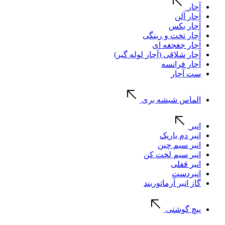
آچار
آچار آلن
آچار بکس
آچار تخت و رینگی
آچار جغجغه ای
آچار شلاقی (آچار لوله گیر)
آچار فرانسه
ست آچار
الماس شیشه بری
انبر
انبر دم باریک
انبر سیم چین
انبر سیم لخت کن
انبر قفلی
انبردست
گاز انبر آرماتوربند
پیچ گوشتی