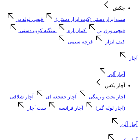
چکش
ست ابزار دستی (کیت ابزار دستی)
قیچی لوله بر
قیچی ورق بر
کمان اره
منگنه کوب دستی
کیف ابزار
فرچه سیمی
آچار
آچار آلن
آچار بکس
آچار تخت و رینگی
آچار جغجغه ای
آچار شلاقی
(آچار لوله گیر)
آچار فرانسه
ست آچار
آچار آلن