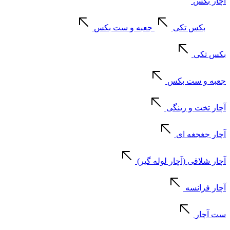
آچار بکس
بکس تکی
جعبه و ست بکس
بکس تکی
جعبه و ست بکس
آچار تخت و رینگی
آچار جغجغه ای
آچار شلاقی (آچار لوله گیر)
آچار فرانسه
ست آچار