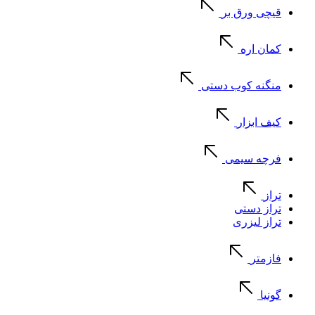
قیچی ورق بر
کمان اره
منگنه کوب دستی
کیف ابزار
فرچه سیمی
تراز
تراز دستی
تراز لیزری
فازمتر
گونیا