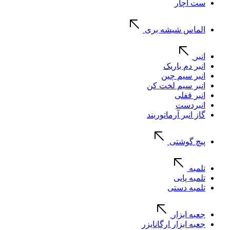
ست آچار
الماس شیشه بری
انبر
انبر دم باریک
انبر سیم چین
انبر سیم لخت کن
انبر قفلی
انبردست
گاز انبر آرماتوربند
پیچ گوشتی
تلمبه
تلمبه پایی
تلمبه دستی
جعبه ابزار
جعبه ابزار ارگانایزر