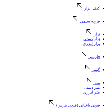
کیف ابزار
فرچه سیمی
تراز
تراز دستی
تراز لیزری
فازمتر
گونیا
متر
متر دستی
متر لیزری
قیچی باغبانی (قیچی هرس)