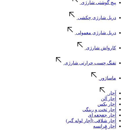
پیچ گوشتی شارژی
دریل شارژی چکشی
دریل شارژی معمولی
کارواش شارژی
تفنگ چسب حرارتی شارژی
ماساژور
آچار
آچار آلن
آچار بکس
آچار تخت و رینگی
آچار جغجغه ای
آچار شلاقی (آچار لوله گیر)
آچار فرانسه