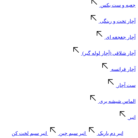
جعبه و ست بکس
آچار تخت و رینگی
آچار جغجغه ای
آچار شلاقی (آچار لوله گیر)
آچار فرانسه
ست آچار
الماس شیشه بری
انبر
انبر دم باریک
انبر سیم چین
انبر سیم لخت کن