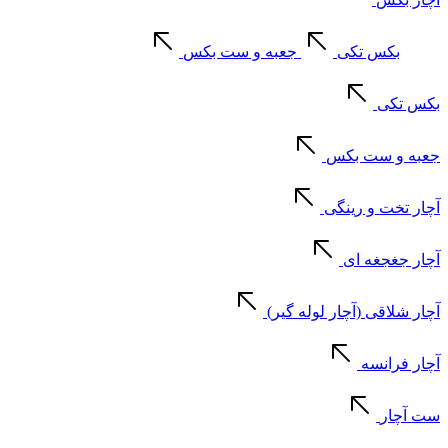
بکس تکی
جعبه و ست بکس
بکس تکی
جعبه و ست بکس
آچار تخت و رینگی
آچار جغجغه ای
آچار شلاقی (آچار لوله گیر)
آچار فرانسه
ست آچار