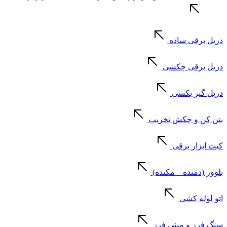
دریل برقی ساده
دریل برقی چکشی
دریل گیر بکسی
بتن کن و چکش تخریب
کیت ابزار برقی
بلوور (دمنده – مکنده)
اتو لوله کشی
سنگ فرز و مینی فرز