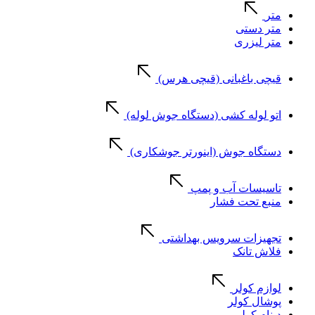
متر
متر دستی
متر لیزری
قیچی باغبانی (قیچی هرس)
اتو لوله کشی (دستگاه جوش لوله)
دستگاه جوش (اینورتر جوشکاری)
تاسیسات آب و پمپ
منبع تحت فشار
تجهیزات سرویس بهداشتی
فلاش تانک
لوازم کولر
پوشال کولر
دینام کولر