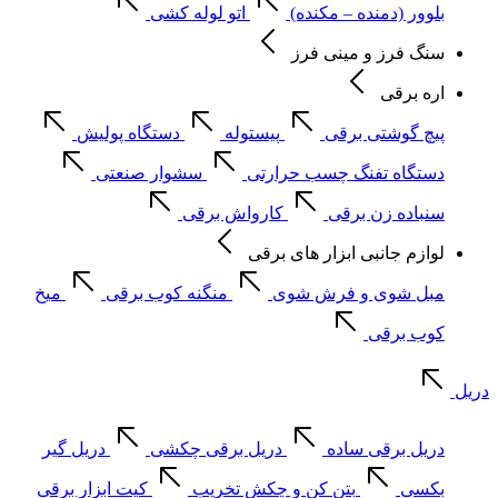
بلوور (دمنده – مکنده)
اتو لوله کشی
سنگ فرز و مینی فرز
اره برقی
پیچ گوشتی برقی
پیستوله
دستگاه پولیش
دستگاه تفنگ چسب حرارتی
سشوار صنعتی
سنباده زن برقی
کارواش برقی
لوازم جانبی ابزار های برقی
مبل شوی و فرش شوی
منگنه کوب برقی
میخ
کوب برقی
دریل
دریل برقی ساده
دریل برقی چکشی
دریل گیر
بکسی
بتن کن و چکش تخریب
کیت ابزار برقی