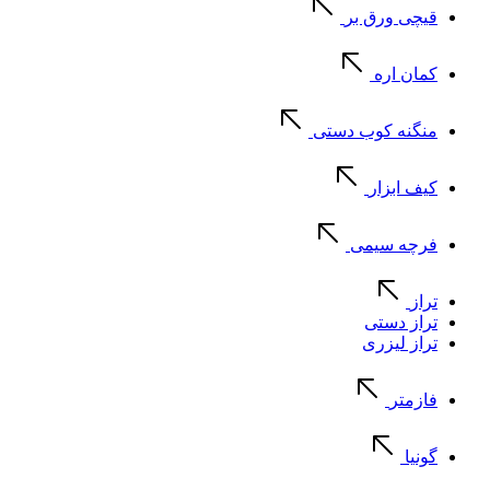
قیچی ورق بر
کمان اره
منگنه کوب دستی
کیف ابزار
فرچه سیمی
تراز
تراز دستی
تراز لیزری
فازمتر
گونیا