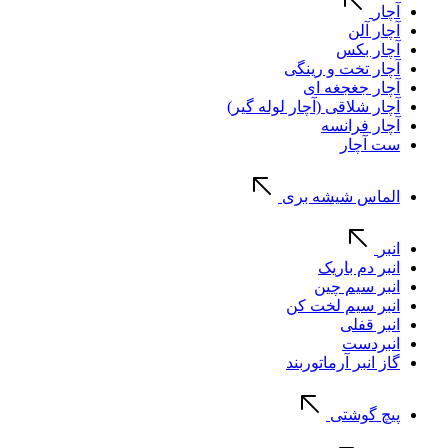
آچار
آچار آلن
آچار بکس
آچار تخت و رینگی
آچار جغجغه ای
آچار شلاقی (آچار لوله گیر)
آچار فرانسه
ست آچار
الماس شیشه بری
انبر
انبر دم باریک
انبر سیم چین
انبر سیم لخت کن
انبر قفلی
انبردست
گاز انبر آرماتوربند
پیچ گوشتی