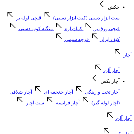
چکش
ست ابزار دستی (کیت ابزار دستی)
قیچی لوله بر
قیچی ورق بر
کمان اره
منگنه کوب دستی
کیف ابزار
فرچه سیمی
آچار
آچار آلن
آچار بکس
آچار تخت و رینگی
آچار جغجغه ای
آچار شلاقی
(آچار لوله گیر)
آچار فرانسه
ست آچار
آچار آلن
آچار بکس