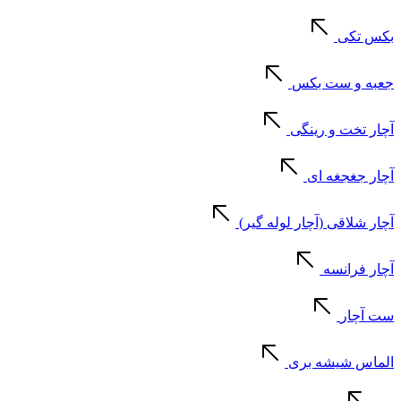
بکس تکی
جعبه و ست بکس
آچار تخت و رینگی
آچار جغجغه ای
آچار شلاقی (آچار لوله گیر)
آچار فرانسه
ست آچار
الماس شیشه بری