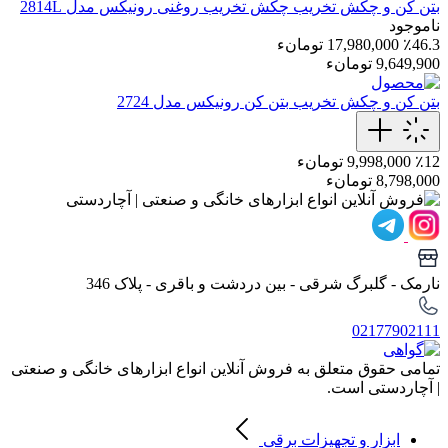
بتن کن و چکش تخریب
چکش تخریب روغنی رونیکس مدل 2814L
ناموجود
٪46.3
17,980,000 تومانء
9,649,900 تومانء
بتن کن و چکش تخریب
بتن کن رونیکس مدل 2724
٪12
9,998,000 تومانء
8,798,000 تومانء
نارمک - گلبرگ شرقی - بین دردشت و باقری - پلاک 346
02177902111
تمامی حقوق متعلق به فروش آنلاین انواع ابزارهای خانگی و صنعتی
| آچاردستی است.
ابزار و تجهیزات برقی