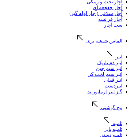
آچار تخت و رینگی
آچار جغجغه ای
آچار شلاقی (آچار لوله گیر)
آچار فرانسه
ست آچار
الماس شیشه بری
انبر
انبر دم باریک
انبر سیم چین
انبر سیم لخت کن
انبر قفلی
انبردست
گاز انبر آرماتوربند
پیچ گوشتی
تلمبه
تلمبه پایی
تلمبه دستی