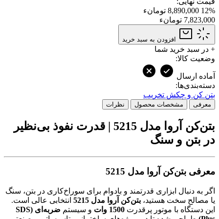
قیمت نهایی:
12%
8,890,000 تومانء
7,823,000 تومانء
افزودن به سبد خرید
+
در سبد خرید شما
وضعیت کالا:
آماده ارسال
دسته‌بندی‌ها:
بتن کن و چکش تخریب
معرفی
مشخصات محصول
نظرات
بتن‌کن آروا مدل 5215 | قدرت نفوذ بی‌نظیر
در بتن و سنگ
معرفی بتن‌کن آروا مدل 5215
اگر به دنبال ابزاری قدرتمند و بادوام برای سوراخ‌کاری در بتن، سنگ
یا مصالح سخت هستید،
بتن‌کن آروا مدل 5215
انتخابی عالی است.
این دستگاه با موتور پرقدرت
1500 وات
و سیستم
ضربه‌ای (SDS
Plus)
طراحی شده تا در پروژه‌های ساختمانی، تاسیساتی و صنعتی،