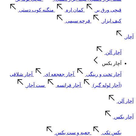
قیچی ورق بر
کمان اره
منگنه کوب دستی
کیف ابزار
فرچه سیمی
آچار
آچار آلن
آچار بکس
آچار تخت و رینگی
آچار جغجغه ای
آچار شلاقی
(آچار لوله گیر)
آچار فرانسه
ست آچار
آچار آلن
آچار بکس
بکس تکی
جعبه و ست بکس