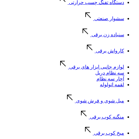
دستگاه تفنگ چسب حرارتی
سشوار صنعتی
سنباده زن برقی
کارواش برقی
لوازم جانبی ابزار های برقی
سه نظام دریل
آچار سه نظام
لقمه اتولوله
مبل شوی و فرش شوی
منگنه کوب برقی
میخ کوب برقی