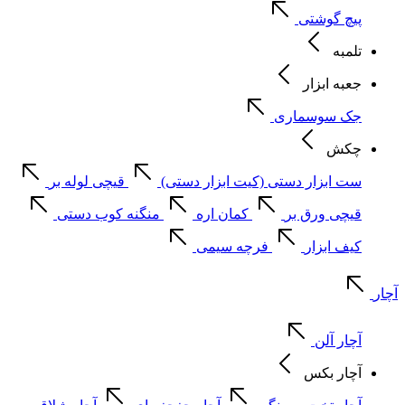
پیچ گوشتی
تلمبه
جعبه ابزار
جک سوسماری
چکش
ست ابزار دستی (کیت ابزار دستی)
قیچی لوله بر
قیچی ورق بر
کمان اره
منگنه کوب دستی
کیف ابزار
فرچه سیمی
آچار
آچار آلن
آچار بکس