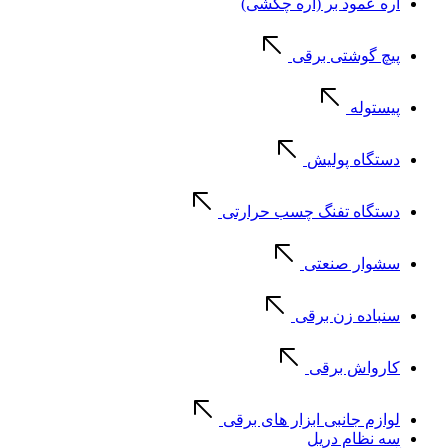
اره عمود بر (اره چکشی)
پیچ گوشتی برقی
پیستوله
دستگاه پولیش
دستگاه تفنگ چسب حرارتی
سشوار صنعتی
سنباده زن برقی
کارواش برقی
لوازم جانبی ابزار های برقی
سه نظام دریل