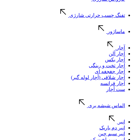
تفنگ چسب حرارتی شارژی
ماساژور
آچار
آچار آلن
آچار بکس
آچار تخت و رینگی
آچار جغجغه ای
آچار شلاقی (آچار لوله گیر)
آچار فرانسه
ست آچار
الماس شیشه بری
انبر
انبر دم باریک
انبر سیم چین
انبر سیم لخت کن