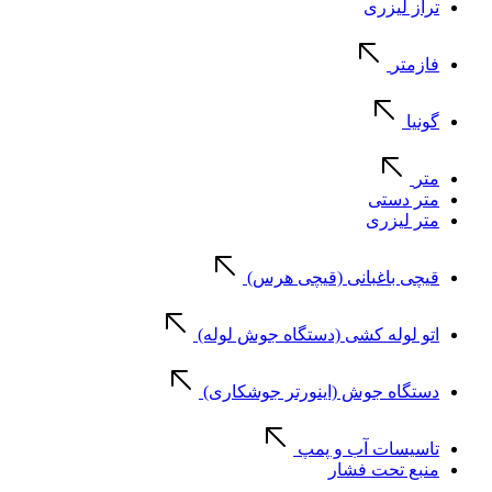
تراز لیزری
فازمتر
گونیا
متر
متر دستی
متر لیزری
قیچی باغبانی (قیچی هرس)
اتو لوله کشی (دستگاه جوش لوله)
دستگاه جوش (اینورتر جوشکاری)
تاسیسات آب و پمپ
منبع تحت فشار