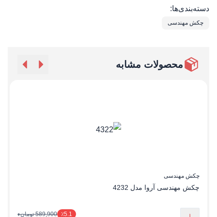
دسته‌بندی‌ها:
چکش مهندسی
محصولات مشابه
چکش مهندسی
چ
چکش مهندسی آروا مدل 4232
چ
589,900 تومانء
٪5.1