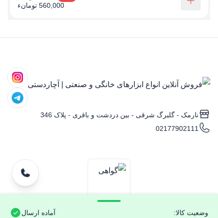
560,000 تومانء
نارمک - گلبرگ شرقی - بین دردشت و باقری - پلاک 346
02177902111
وضعیت کالا:
آماده ارسال