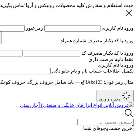
جهت استعلام و سفارش کلیه محصولات رونیکس و آروا تماس بگیرید
ورود
نام کاربری
رمزعبور
ورود با کد یکبار مصرف
شماره همراه
ورود با کد یکبار مصرف
کد
فقط
ثانیه فرصت داری
ورود با نام کاربری
تکمیل اطلاعات حساب
نام و نام خانوادگی
مثال رمز قوی:
Abc123!@
— باید شامل حروف بزرگ، حروف کوچک و عدد باشد و حد
ذخیره و ورود
آخرین جست‌وجوهای شما