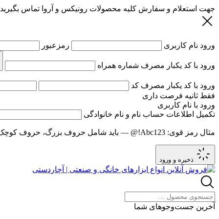
جهت استعلام و سفارش کلیه محصولات رونیکس و آروا تماس بگیرید
ورود
نام کاربری
رمزعبور
ورود با کد یکبار مصرف
شماره همراه
ورود با کد یکبار مصرف
کد
فقط
ثانیه فرصت داری
ورود با نام کاربری
تکمیل اطلاعات حساب
نام و نام خانوادگی
مثال رمز قوی:
Abc123!@
— باید شامل حروف بزرگ، حروف کوچک و عدد باشد و حد
ذخیره و ورود
آخرین جست‌وجوهای شما