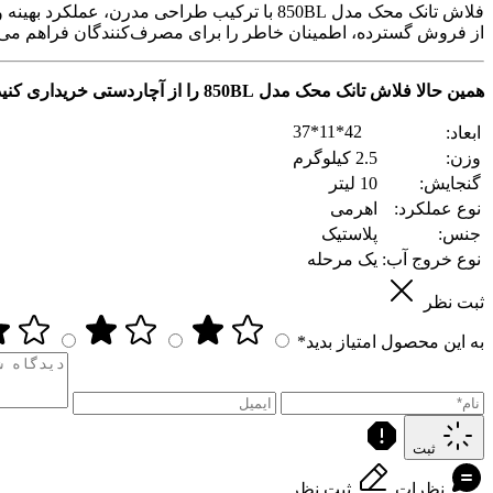
از فروش گسترده، اطمینان خاطر را برای مصرف‌کنندگان فراهم می‌آ
همین حالا فلاش تانک محک مدل 850BL را از آچاردستی خریداری کنید و تجربه‌ای متفاوت از صرفه‌جویی در مصرف آب داشته باشید!
37*11*42
ابعاد:
وزن:
2.5 کیلوگرم
گنجایش:
10 لیتر
نوع عملکرد:
اهرمی
جنس:
پلاستیک
نوع خروج آب:
یک مرحله
ثبت نظر
به این محصول امتیاز بدید*
ثبت
نظرات
ثبت نظر