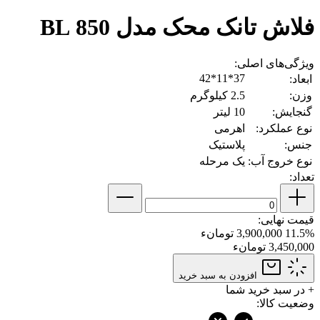
فلاش تانک محک مدل 850 BL
ویژگی‌های اصلی:
37*11*42
ابعاد:
وزن:
2.5 کیلوگرم
گنجایش:
10 لیتر
نوع عملکرد:
اهرمی
جنس:
پلاستیک
نوع خروج آب:
یک مرحله
تعداد:
قیمت نهایی:
11.5%
3,900,000 تومانء
3,450,000 تومانء
افزودن به سبد خرید
+
در سبد خرید شما
وضعیت کالا: