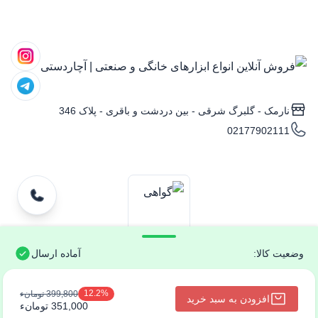
نارمک - گلبرگ شرقی - بین دردشت و باقری - پلاک 346
02177902111
وضعیت کالا:
آماده ارسال
تمامی حقوق متعلق به فروش آنلاین انواع ابزارهای خانگی و صنعتی |
12.2%
399,800 تومانء
افزودن به سبد خرید
آچاردستی است.
351,000 تومانء