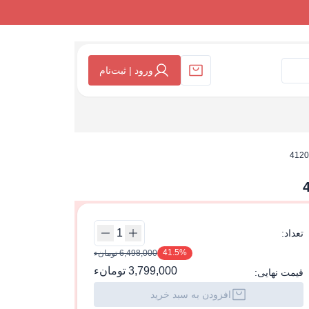
ورود | ثبت‌نام
تعداد:
41.5%
6,498,000 تومانء
3,799,000 تومانء
قیمت نهایی:
افزودن به سبد خرید