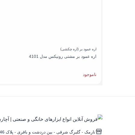
اره عمود بر (اره چکشی)
اره عمود بر مشتی رونیکس مدل 4101
ناموجود
نارمک - گلبرگ شرقی - بین دردشت و باقری - پلاک 346