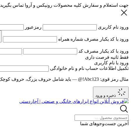
جهت استعلام و سفارش کلیه محصولات رونیکس و آروا تماس بگیرید
ورود
نام کاربری
رمزعبور
ورود با کد یکبار مصرف
شماره همراه
ورود با کد یکبار مصرف
کد
فقط
ثانیه فرصت داری
ورود با نام کاربری
تکمیل اطلاعات حساب
نام و نام خانوادگی
مثال رمز قوی:
Abc123!@
— باید شامل حروف بزرگ، حروف کوچک و عدد باشد و حد
ذخیره و ورود
آخرین جست‌وجوهای شما