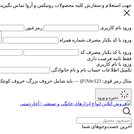
جهت استعلام و سفارش کلیه محصولات رونیکس و آروا تماس بگیرید
ورود
نام کاربری
رمزعبور
ورود با کد یکبار مصرف
شماره همراه
ورود با کد یکبار مصرف
کد
فقط
ثانیه فرصت داری
ورود با نام کاربری
تکمیل اطلاعات حساب
نام و نام خانوادگی
مثال رمز قوی:
Abc123!@
— باید شامل حروف بزرگ، حروف کوچک و عدد باشد و حد
ذخیره و ورود
آخرین جست‌وجوهای شما