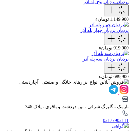
نردبان
نردبان پنج پله آذر
1,149,900 تومانء
نردبان
نردبان چهار پله آذر
919,900 تومانء
نردبان
نردبان سه پله آذر
689,900 تومانء
نارمک - گلبرگ شرقی - بین دردشت و باقری - پلاک 346
02177902111