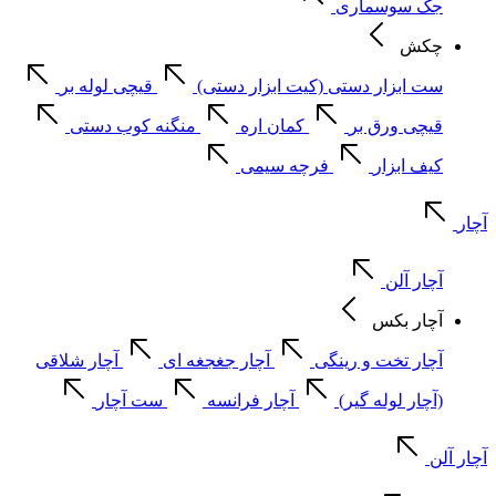
جک سوسماری
چکش
ست ابزار دستی (کیت ابزار دستی)
قیچی لوله بر
قیچی ورق بر
کمان اره
منگنه کوب دستی
کیف ابزار
فرچه سیمی
آچار
آچار آلن
آچار بکس
آچار تخت و رینگی
آچار جغجغه ای
آچار شلاقی
(آچار لوله گیر)
آچار فرانسه
ست آچار
آچار آلن