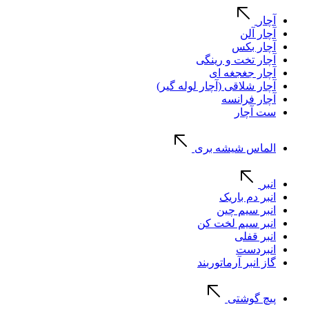
آچار
آچار آلن
آچار بکس
آچار تخت و رینگی
آچار جغجغه ای
آچار شلاقی (آچار لوله گیر)
آچار فرانسه
ست آچار
الماس شیشه بری
انبر
انبر دم باریک
انبر سیم چین
انبر سیم لخت کن
انبر قفلی
انبردست
گاز انبر آرماتوربند
پیچ گوشتی