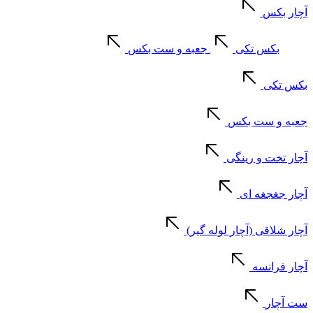
آچار بکس
بکس تکی
جعبه و ست بکس
بکس تکی
جعبه و ست بکس
آچار تخت و رینگی
آچار جغجغه ای
آچار شلاقی (آچار لوله گیر)
آچار فرانسه
ست آچار