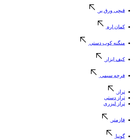
قیچی ورق بر
کمان اره
منگنه کوب دستی
کیف ابزار
فرچه سیمی
تراز
تراز دستی
تراز لیزری
فازمتر
گونیا