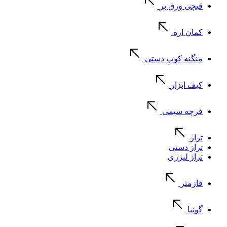
قیچی ورق بر
کمان اره
منگنه کوب دستی
کیف ابزار
فرچه سیمی
تراز
تراز دستی
تراز لیزری
فازمتر
گونیا