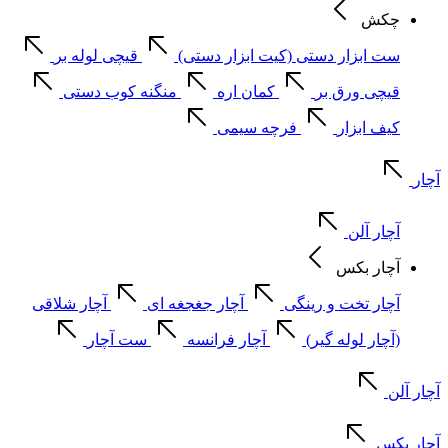
چکش
ست ابزار دستی (کیت ابزار دستی)
قیچی لوله بر
قیچی ورق بر
کمان اره
منگنه کوب دستی
کیف ابزار
فرچه سیمی
آچار
آچار آلن
آچار بکس
آچار تخت و رینگی
آچار جغجغه ای
آچار شلاقی
(آچار لوله گیر)
آچار فرانسه
ست آچار
آچار آلن
آچار بکس