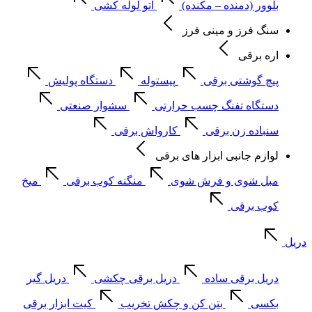
بلوور (دمنده – مکنده)
اتو لوله کشی
سنگ فرز و مینی فرز
اره برقی
پیچ گوشتی برقی
پیستوله
دستگاه پولیش
دستگاه تفنگ چسب حرارتی
سشوار صنعتی
سنباده زن برقی
کارواش برقی
لوازم جانبی ابزار های برقی
مبل شوی و فرش شوی
منگنه کوب برقی
میخ
کوب برقی
دریل
دریل برقی ساده
دریل برقی چکشی
دریل گیر
بکسی
بتن کن و چکش تخریب
کیت ابزار برقی