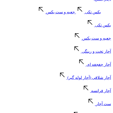
بکس تکی
جعبه و ست بکس
بکس تکی
جعبه و ست بکس
آچار تخت و رینگی
آچار جغجغه ای
آچار شلاقی (آچار لوله گیر)
آچار فرانسه
ست آچار