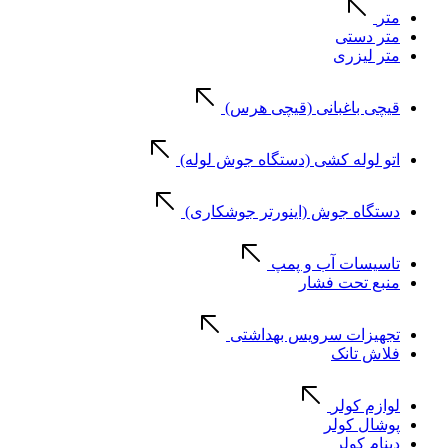
متر
متر دستی
متر لیزری
قیچی باغبانی (قیچی هرس)
اتو لوله کشی (دستگاه جوش لوله)
دستگاه جوش (اینورتر جوشکاری)
تاسیسات آب و پمپ
منبع تحت فشار
تجهیزات سرویس بهداشتی
فلاش تانک
لوازم کولر
پوشال کولر
دینام کولر