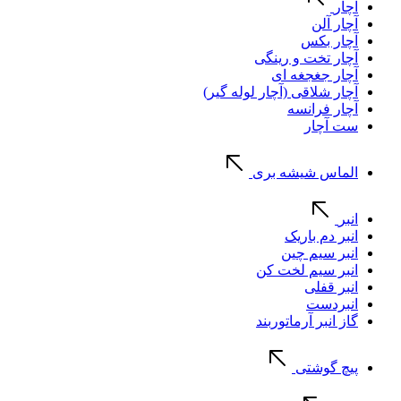
آچار
آچار آلن
آچار بکس
آچار تخت و رینگی
آچار جغجغه ای
آچار شلاقی (آچار لوله گیر)
آچار فرانسه
ست آچار
الماس شیشه بری
انبر
انبر دم باریک
انبر سیم چین
انبر سیم لخت کن
انبر قفلی
انبردست
گاز انبر آرماتوربند
پیچ گوشتی