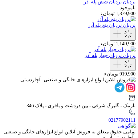
نردبان
نردبان شش پله آذر
ناموجود
1,379,900 تومانء
نردبان
نردبان پنج پله آذر
1,149,900 تومانء
نردبان
نردبان چهار پله آذر
919,900 تومانء
نارمک - گلبرگ شرقی - بین دردشت و باقری - پلاک 346
02177902111
تمامی حقوق متعلق به فروش آنلاین انواع ابزارهای خانگی و صنعتی
| آچاردستی است.