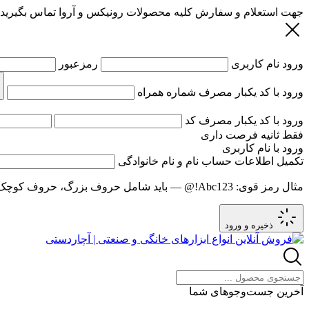
جهت استعلام و سفارش کلیه محصولات رونیکس و آروا تماس بگیرید
ورود
نام کاربری
رمزعبور
ورود با کد یکبار مصرف
شماره همراه
ورود با کد یکبار مصرف
کد
فقط
ثانیه فرصت داری
ورود با نام کاربری
تکمیل اطلاعات حساب
نام و نام خانوادگی
مثال رمز قوی:
Abc123!@
— باید شامل حروف بزرگ، حروف کوچک و عدد باشد و حد
ذخیره و ورود
آخرین جست‌وجوهای شما