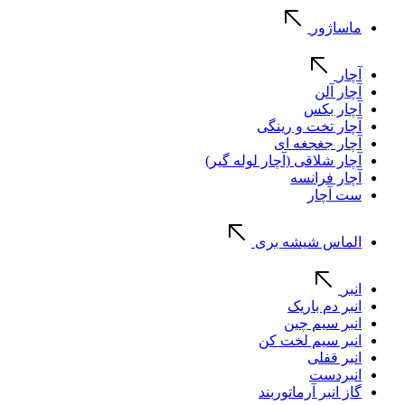
ماساژور
آچار
آچار آلن
آچار بکس
آچار تخت و رینگی
آچار جغجغه ای
آچار شلاقی (آچار لوله گیر)
آچار فرانسه
ست آچار
الماس شیشه بری
انبر
انبر دم باریک
انبر سیم چین
انبر سیم لخت کن
انبر قفلی
انبردست
گاز انبر آرماتوربند