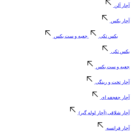
آچار آلن
آچار بکس
بکس تکی
جعبه و ست بکس
بکس تکی
جعبه و ست بکس
آچار تخت و رینگی
آچار جغجغه ای
آچار شلاقی (آچار لوله گیر)
آچار فرانسه