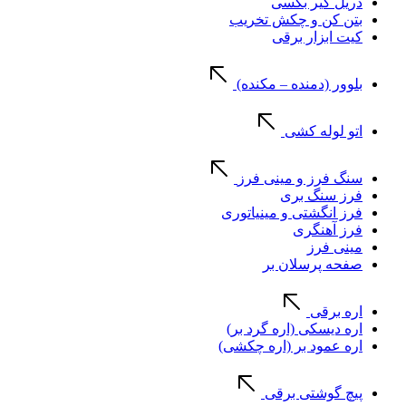
دریل گیر بکسی
بتن کن و چکش تخریب
کیت ابزار برقی
بلوور (دمنده – مکنده)
اتو لوله کشی
سنگ فرز و مینی فرز
فرز سنگ بری
فرز انگشتی و مینیاتوری
فرز آهنگری
مینی فرز
صفحه پرسلان بر
اره برقی
اره دیسکی (اره گرد بر)
اره عمود بر (اره چکشی)
پیچ گوشتی برقی