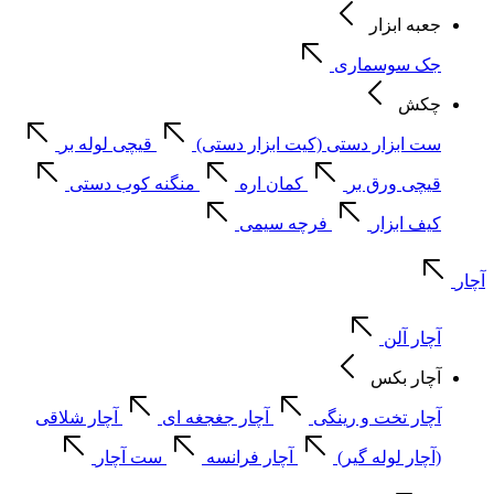
جعبه ابزار
جک سوسماری
چکش
ست ابزار دستی (کیت ابزار دستی)
قیچی لوله بر
قیچی ورق بر
کمان اره
منگنه کوب دستی
کیف ابزار
فرچه سیمی
آچار
آچار آلن
آچار بکس
آچار تخت و رینگی
آچار جغجغه ای
آچار شلاقی
(آچار لوله گیر)
آچار فرانسه
ست آچار