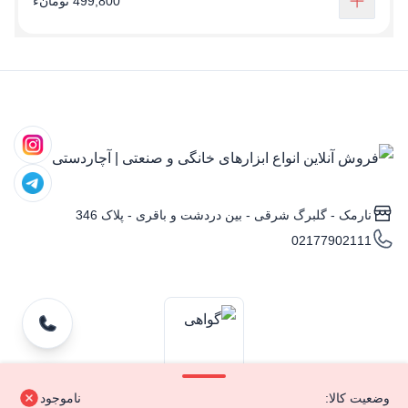
499,800 تومانء
نارمک - گلبرگ شرقی - بین دردشت و باقری - پلاک 346
02177902111
وضعیت کالا:
ناموجود