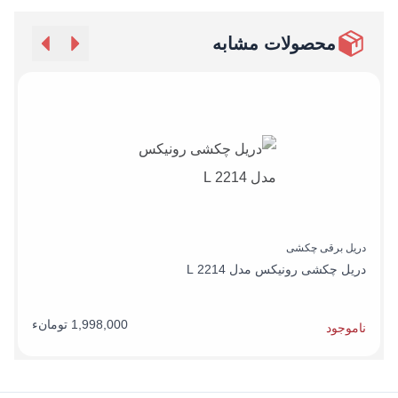
محصولات مشابه
دریل برقی چکشی
د
دریل چکشی رونیکس مدل 2214 L
د
1,998,000 تومانء
ناموجود
ن