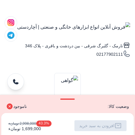
نارمک - گلبرگ شرقی - بین دردشت و باقری - پلاک 346
02177902111
وضعیت کالا:
ناموجود
تمامی حقوق متعلق به فروش آنلاین انواع ابزارهای خانگی و صنعتی |
43.3%
2,998,000 تومانء
افزودن به سبد خرید
آچاردستی است.
1,699,000 تومانء