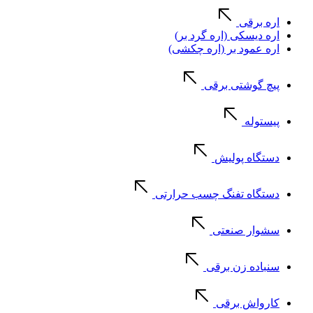
اره برقی
اره دیسکی (اره گرد بر)
اره عمود بر (اره چکشی)
پیچ گوشتی برقی
پیستوله
دستگاه پولیش
دستگاه تفنگ چسب حرارتی
سشوار صنعتی
سنباده زن برقی
کارواش برقی