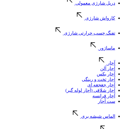
دریل شارژی معمولی
کارواش شارژی
تفنگ چسب حرارتی شارژی
ماساژور
آچار
آچار آلن
آچار بکس
آچار تخت و رینگی
آچار جغجغه ای
آچار شلاقی (آچار لوله گیر)
آچار فرانسه
ست آچار
الماس شیشه بری