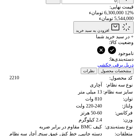
قیمت نهایی:
12%
6,300,000 تومانء
5,544,000 تومانء
افزودن به سبد خرید
+
در سبد خرید شما
وضعیت کالا:
ناموجود
دسته‌بندی‌ها:
دریل برقی چکشی
مشخصات محصول
نظرات
2210
کد محصول:
نوع سه نظام:
آچاری
سایز سه نظام:
13 میلی متر
توان:
810 وات
ولتاژ:
220-240 ولت
فرکانس:
50-60 هرتز
وزن:
2.4 کیلوگرم
نوع بسته‌بندی:
کیف BMC مقاوم در برابر ضربه
متعلقات:
دسته جانبی, خط کش عمق سنج, آچار سه نظام