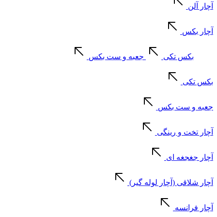
آچار آلن
آچار بکس
بکس تکی
جعبه و ست بکس
بکس تکی
جعبه و ست بکس
آچار تخت و رینگی
آچار جغجغه ای
آچار شلاقی (آچار لوله گیر)
آچار فرانسه