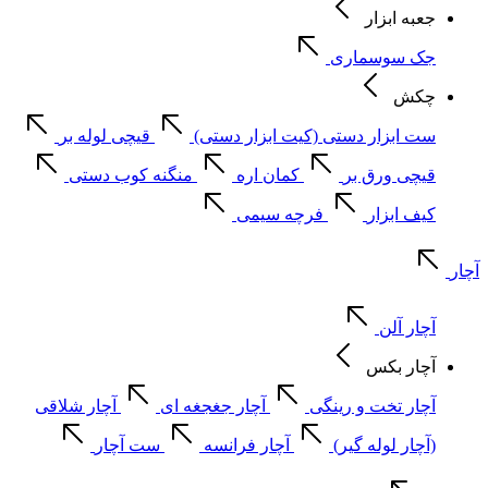
جعبه ابزار
جک سوسماری
چکش
ست ابزار دستی (کیت ابزار دستی)
قیچی لوله بر
قیچی ورق بر
کمان اره
منگنه کوب دستی
کیف ابزار
فرچه سیمی
آچار
آچار آلن
آچار بکس
آچار تخت و رینگی
آچار جغجغه ای
آچار شلاقی
(آچار لوله گیر)
آچار فرانسه
ست آچار