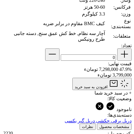
ولتاژ:
220-240 ولت
فرکانس:
50-60 هرتز
وزن:
3.3 کیلوگرم
نوع
کیف BMC مقاوم در برابر ضربه
بسته‌بندی:
آچار سه نظام, خط کش عمق سنج, دسته جانبی
متعلقات:
طرح رونیکس
تعداد:
قیمت نهایی:
47.9%
7,298,000 تومانء
3,799,000 تومانء
افزودن به سبد خرید
+
در سبد خرید شما
وضعیت کالا:
ناموجود
دسته‌بندی‌ها:
دریل برقی چکشی
دریل گیر بکسی
مشخصات محصول
نظرات
2220
کد محصول: