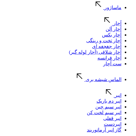
ماساژور
آچار
آچار آلن
آچار بکس
آچار تخت و رینگی
آچار جغجغه ای
آچار شلاقی (آچار لوله گیر)
آچار فرانسه
ست آچار
الماس شیشه بری
انبر
انبر دم باریک
انبر سیم چین
انبر سیم لخت کن
انبر قفلی
انبردست
گاز انبر آرماتوربند