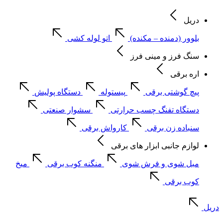
دریل
بلوور (دمنده – مکنده)
اتو لوله کشی
سنگ فرز و مینی فرز
اره برقی
پیچ گوشتی برقی
پیستوله
دستگاه پولیش
دستگاه تفنگ چسب حرارتی
سشوار صنعتی
سنباده زن برقی
کارواش برقی
لوازم جانبی ابزار های برقی
مبل شوی و فرش شوی
منگنه کوب برقی
میخ
کوب برقی
دریل