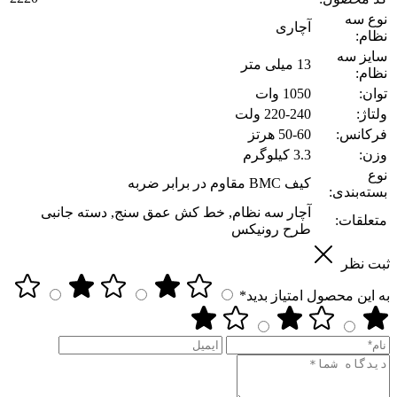
نوع سه
آچاری
نظام:
سایز سه
13 میلی متر
نظام:
توان:
1050 وات
ولتاژ:
220-240 ولت
فرکانس:
50-60 هرتز
وزن:
3.3 کیلوگرم
نوع
کیف BMC مقاوم در برابر ضربه
بسته‌بندی:
آچار سه نظام, خط کش عمق سنج, دسته جانبی
متعلقات:
طرح رونیکس
ثبت نظر
به این محصول امتیاز بدید*