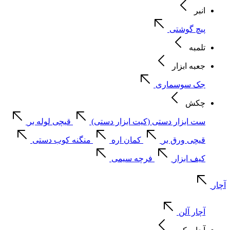
انبر
پیچ گوشتی
تلمبه
جعبه ابزار
جک سوسماری
چکش
ست ابزار دستی (کیت ابزار دستی)
قیچی لوله بر
قیچی ورق بر
کمان اره
منگنه کوب دستی
کیف ابزار
فرچه سیمی
آچار
آچار آلن