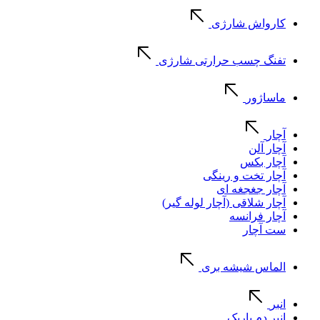
کارواش شارژی
تفنگ چسب حرارتی شارژی
ماساژور
آچار
آچار آلن
آچار بکس
آچار تخت و رینگی
آچار جغجغه ای
آچار شلاقی (آچار لوله گیر)
آچار فرانسه
ست آچار
الماس شیشه بری
انبر
انبر دم باریک